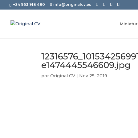
+34 963 918 480
info@originalcv.es
Miniatu
12316576_1015342569
e1474445546609.jpg
por
Original CV
|
Nov 25, 2019