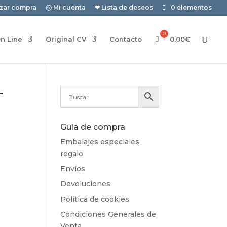
izar compra
㋡ Mi cuenta
❤ Lista de deseos
0 elementos
n Line
Original CV
Contacto
0.00
€
-
Guía de compra
Embalajes especiales
regalo
Envíos
Devoluciones
Política de cookies
Condiciones Generales de
Venta