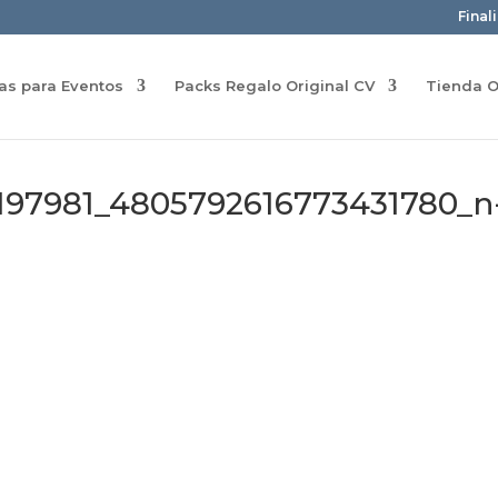
Final
ras para Eventos
Packs Regalo Original CV
Tienda O
9197981_4805792616773431780_n