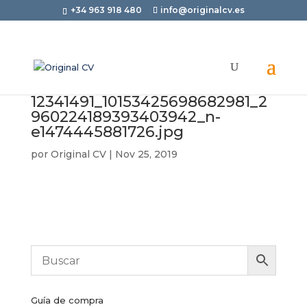
+34 963 918 480
info@originalcv.es
12341491_10153425698682981_2
960224189393403942_n-
e1474445881726.jpg
por
Original CV
|
Nov 25, 2019
Guía de compra