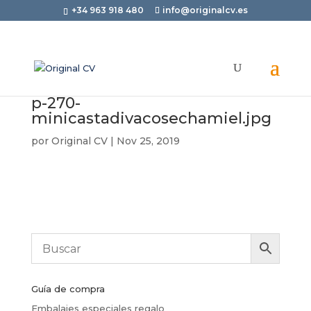
+34 963 918 480
info@originalcv.es
p-270-
minicastadivacosechamiel.jpg
por
Original CV
|
Nov 25, 2019
Guía de compra
Embalajes especiales regalo