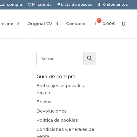
izar compra
㋡ Mi cuenta
❤ Lista de deseos
0 elementos
n Line
Original CV
Contacto
0.00
€
Guía de compra
Embalajes especiales
regalo
Envíos
Devoluciones
Política de cookies
Condiciones Generales de
Venta