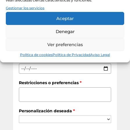
vean afectadas ciertas características y funciones.
Gestionar los servicios
Presupuesto por pack
*
Aceptar
Denegar
Teléfono de Contacto
*
Ver preferencias
Política de cookies
Política de Privacidad
Aviso Legal
Fecha de entrega estimada
*
Restricciones o preferencias
*
Personalización deseada
*